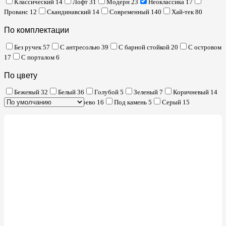
Классический
14
Лофт
31
Модерн
23
Неоклассика
17
Прованс
12
Скандинавский
14
Современный
140
Хай-тек
80
По комплектации
Без ручек
57
С антресолью
39
С барной стойкой
20
С островом
17
С порталом
6
По цвету
Бежевый
32
Белый
36
Голубой
5
Зеленый
7
Коричневый
14
Кремовый
22
Под дерево
16
Под камень
5
Серый
15