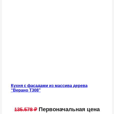
Кухня с фасадами из массива дерева
“Верано Т308”
Первоначальная цена
135.578
₽