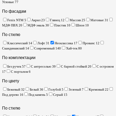
Угловые
77
По фасадам
Fenix NTM
5
Акрил
23
Глянец
12
Массив
25
Матовые
31
МДФ ПВХ
20
МДФ эмаль
30
Пластик
10
Шпон
10
По стилю
Классический
14
Лофт
31
Неоклассика
17
Прованс
12
Скандинавский
14
Современный
140
Хай-тек
80
По комплектации
Без ручек
57
С антресолью
39
С барной стойкой
20
С островом
17
С порталом
6
По цвету
Бежевый
32
Белый
36
Голубой
5
Зеленый
7
Кремовый
22
Под дерево
16
Под камень
5
Серый
15
По стилю