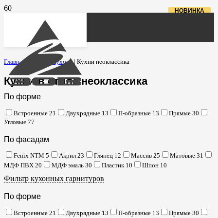
НОВИНКА
НОВИНКА
НОВИНКА
Главная
|
Каталог кухонь
|
Кухни неоклассика
Кухни в стиле неоклассика
По форме
Встроенные
21
Двухрядные
13
П-образные
13
Прямые
30
Угловые
77
По фасадам
Fenix NTM
5
Акрил
23
Глянец
12
Массив
25
Матовые
31
МДФ ПВХ
20
МДФ эмаль
30
Пластик
10
Шпон
10
Фильтр кухонных гарнитуров
По форме
Встроенные
21
Двухрядные
13
П-образные
13
Прямые
30