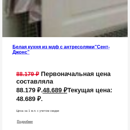
Белая кухня из мдф с антресолями”Сент-
Джонс”
Первоначальная цена
88.179
₽
составляла
88.179 ₽.
48.689
₽
Текущая цена:
48.689 ₽.
Цена за 1 м.п. c учетом скидки
Подробнее