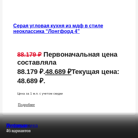
Серая угловая кухня из мдф в стиле
неоклассика “Лонгфорд 4”
Первоначальная цена
88.179
₽
составляла
88.179 ₽.
48.689
₽
Текущая цена:
48.689 ₽.
Цена за 1 м.п. c учетом скидки
Подробнее
Без ручек
Лофт
Неоклассика
Угловые
36 вариантов
15 вариантов
5 вариантов
46 вариантов